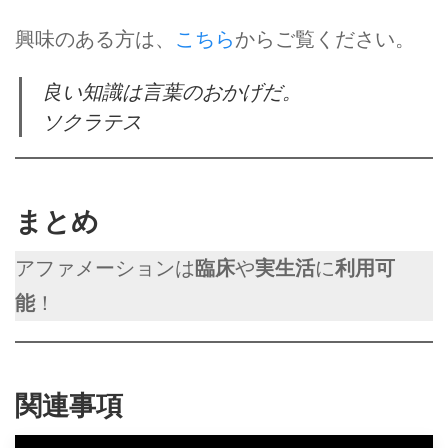
興味のある方は、
こちら
からご覧ください。
良い知識は言葉のおかげだ。
ソクラテス
まとめ
アファメーションは
臨床
や
実生活
に
利用可
能
！
関連事項