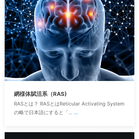
網様体賦活系（RAS)
RASとは？ RASとはReticular Activating System
の略で日本語にすると「...
...