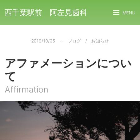
西千葉駅前 阿左見歯科
MENU
2019/10/05
--
ブログ
/
お知らせ
アファメーションについ
て
Affirmation