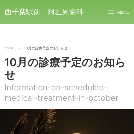
西千葉駅前 阿左見歯科
MENU
home
>
10月の診療予定のお知らせ
10月の診療予定のお知ら
せ
Information-on-scheduled-
medical-treatment-in-october