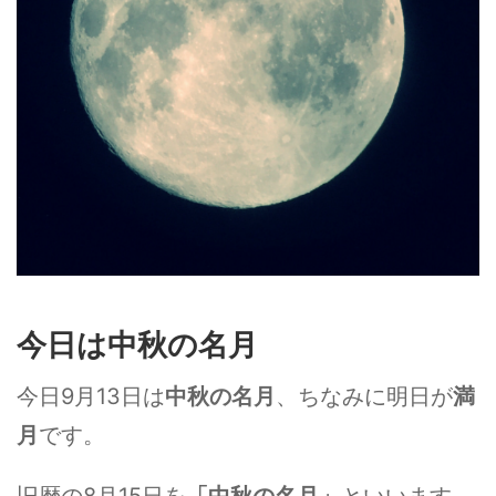
今日は中秋の名月
今日9月13日は
中秋の名月
、ちなみに明日が
満
月
です。