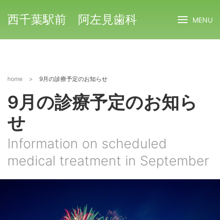
西千葉駅前 阿左見歯科
MENU
home
>
9月の診療予定のお知らせ
9月の診療予定のお知ら
せ
Information on scheduled
medical treatment in September