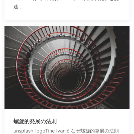
述
...
螺旋的発展の法則
unsplash-logoTine Ivanič なぜ螺旋的発展の法則