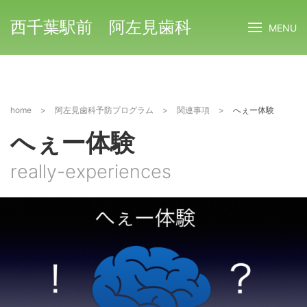
西千葉駅前 阿左見歯科
MENU
home
>
阿左見歯科予防プログラム
>
関連事項
>
へぇー体験
へぇー体験
really-experiences