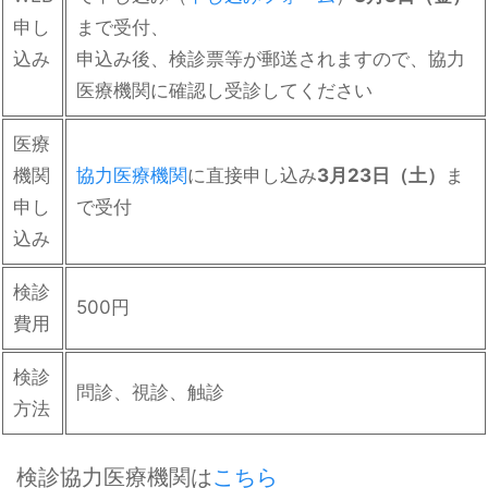
申し
まで受付、
込み
申込み後、検診票等が郵送されますので、協力
医療機関に確認し受診してください
医療
機関
協力医療機関
に直接申し込み
3月23日（土）
ま
申し
で受付
込み
検診
500円
費用
検診
問診、視診、触診
方法
検診協力医療機関は
こちら