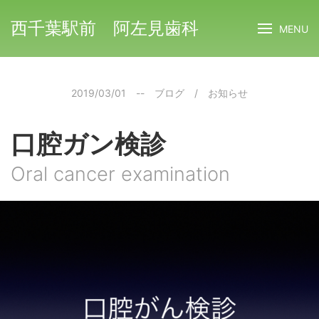
西千葉駅前 阿左見歯科
MENU
2019/03/01
--
ブログ
/
お知らせ
口腔ガン検診
Oral cancer examination