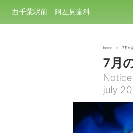
西千葉駅前 阿左見歯科
home
>
7月の
7月
Notice
july 2