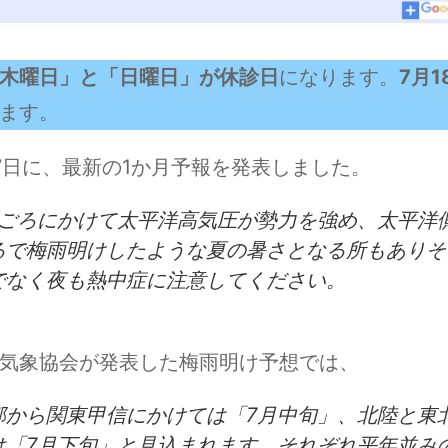
木曜日」と「日曜日」が休診日
になります。
7月1
ます。
7日に、最新の1か月予報を発表しました。
旬ごろにかけて太平洋高気圧が勢力を強め、太平洋
るで梅雨明けしたような夏の暑さとなる所もありそ
でなく夜も熱中症に注意してください。
気象協会が発表した梅雨明け予想では、
部から関東甲信にかけては「7月中旬」、北陸と東
は「7月下旬」と見込まれます。それぞれ平年並み