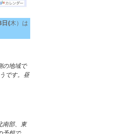
8日(
木）は
側の地域で
うです。昼
北南部、東
の予想で