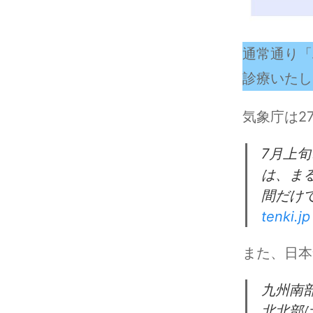
通常通り「
診療いたし
気象庁は2
7月上
は、ま
間だけ
tenki.jp
また、日本
九州南
北北部