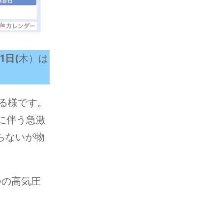
1日(
木）は
なる様です。
けに伴う急激
らないが物
つの高気圧