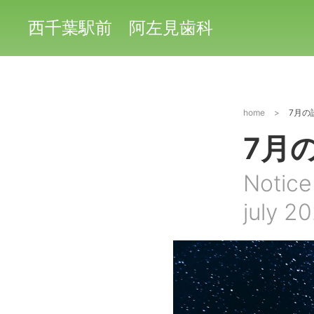
西千葉駅前 阿左見歯科
home
>
7月の
7月
Notice
july 2