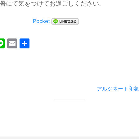
暑にて気をつけてお過ごしください。
Pocket
ebook
witter
Line
Email
共
有
アルジネート印象