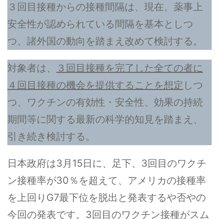
３回目接種からの接種間隔は、現在、薬事上
安全性が認められている間隔を基本としつ
つ、諸外国の動向を踏まえ改めて検討する。
対象者は、
３回目接種を完了した全ての者に
４回目接種の機会を提供することを想定
しつ
つ、ワクチンの有効性・安全性、効果の持続
期間等に関する最新の科学的知見を踏まえ、
引き続き検討する。
日本政府は3月15日に、足下、3回目のワクチ
ン接種率が30％を超えて、アメリカの接種率
を上回りG7最下位を脱出と発表するや否やの
今回の発表です。3回目のワクチン接種がスム