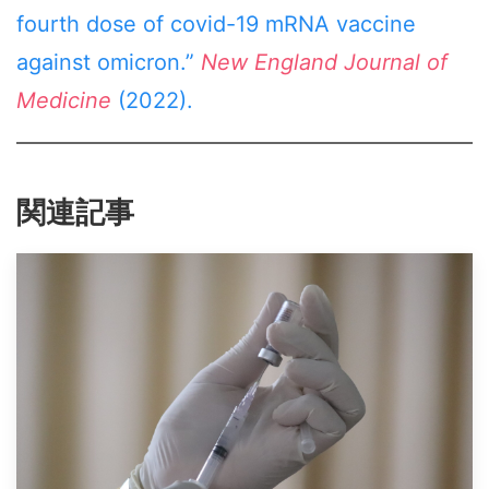
fourth dose of covid-19 mRNA vaccine
against omicron.”
New England Journal of
Medicine
(2022).
関連記事