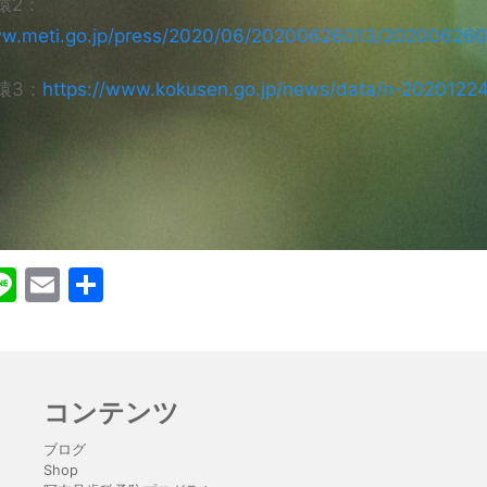
猿2：
ww.meti.go.jp/press/2020/06/20200626013/202006260
猿3：
https://www.kokusen.go.jp/news/data/n-20201224
ebook
witter
Line
Email
共
有
コンテンツ
ブログ
Shop