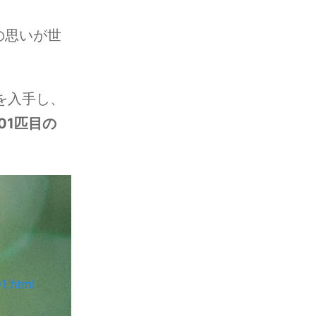
の思いが世
を入手し、
101匹目の
1.html