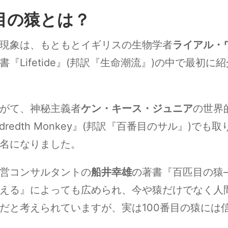
匹目の猿とは？
現象は、もともとイギリスの生物学者
ライアル・
書『Lifetide』(邦訳『生命潮流』)の中で最初に
がて、神秘主義者
ケン・キース・ジュニア
の世界
dredth Monkey』(邦訳『百番目のサル』)でも
名になりました。
営コンサルタントの
船井幸雄
の著書『百匹目の猿
える』によっても広められ、今や猿だけでなく人
だと考えられていますが、実は100番目の猿には