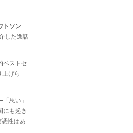
ワトソン
紹介した逸話
的ベストセ
取り上げら
―「思い」
間にも起き
信憑性はあ