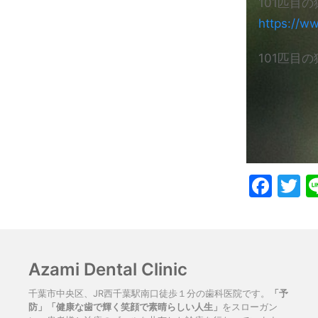
101匹目の
https://w
101匹目の
Fac
T
Azami Dental Clinic
千葉市中央区、JR西千葉駅南口徒歩１分の歯科医院です。
「予
防」「健康な歯で輝く笑顔で素晴らしい人生」
をスローガン