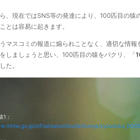
ら、現在ではSNS等の発達により、100匹目の猿
ことは容易に起きます。
うマスコミの報道に煽られことなく、適切な情報
をしましょうと思い、100匹目の猿をパクリ、「
した。
猿1：
ww.mhlw.go.jp/stf/seisakunitsuite/bunya/syoudoku_0000