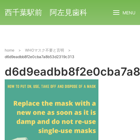
西千葉駅前 阿左見歯科
MENU
home
>
WHOマスク不要と言明
>
d6d9eadbb8f2e0cba7a8b53d2319c313
d6d9eadbb8f2e0cba7a