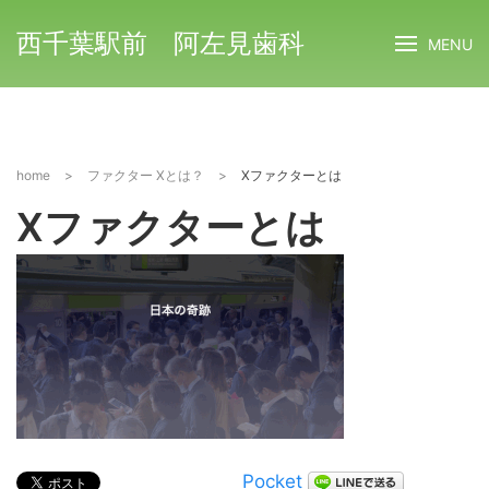
西千葉駅前 阿左見歯科
MENU
home
>
ファクター Xとは？
>
Xファクターとは
Xファクターとは
Pocket