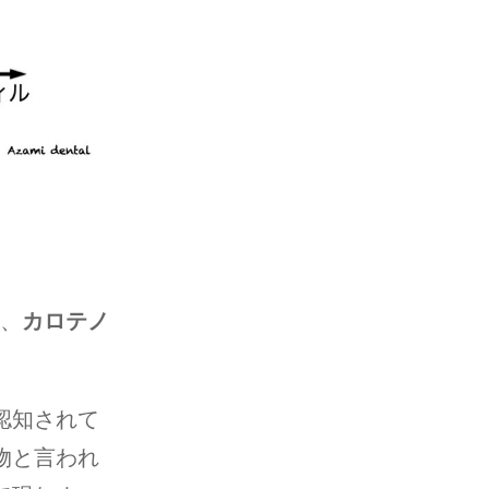
？
、
カロテノ
認知されて
物と言われ