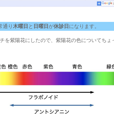
常通り
木曜日
と
日曜日
が
休診日
になります。
チを紫陽花にしたので、紫陽花の色についてちょ