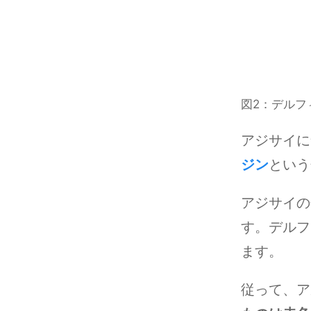
図2：デルフ
アジサイに
ジン
という
アジサイの
す。デルフ
ます。
従って、ア