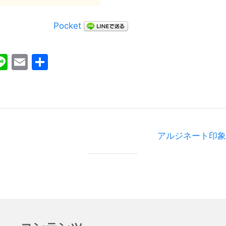
Pocket
ebook
witter
Line
Email
共
有
アルジネート印象