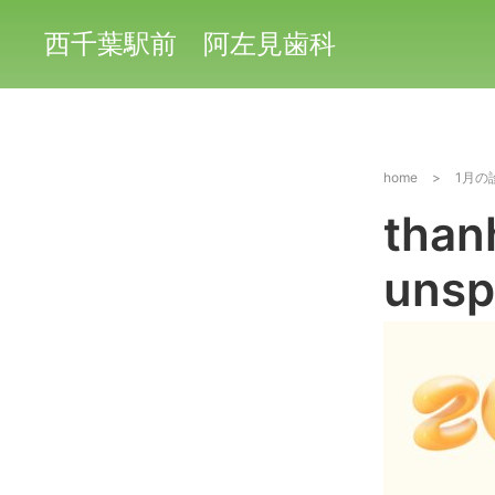
西千葉駅前 阿左見歯科
home
>
1月の
than
unsp