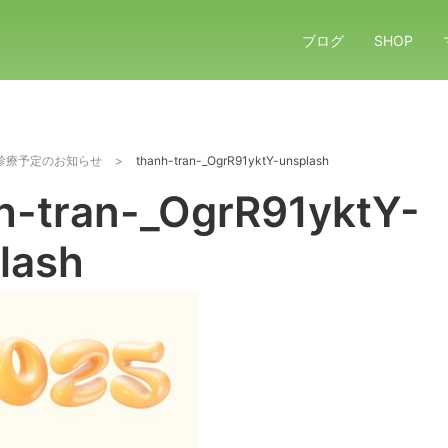
ブログ
SHOP
診療予定のお知らせ
>
thanh-tran-_OgrR91yktY-unsplash
h-tran-_OgrR91yktY-
lash