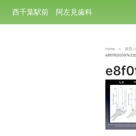
西千葉駅前 阿左見歯科
home
>
新型コ
e8f0f630097e22
e8f0