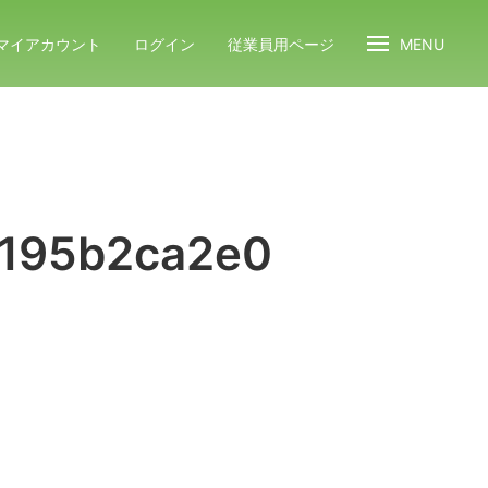
マイアカウント
ログイン
従業員用ページ
MENU
f195b2ca2e0