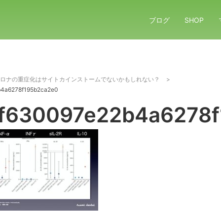
ブログ
SHOP
ロナの重症化はサイトカインストームでないかもしれない？
>
b4a6278f195b2ca2e0
f630097e22b4a6278