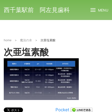
西千葉駅前 阿左見歯科
MENU
home
>
魔法の水
>
次亜塩素酸
次亜塩素酸
Pocket