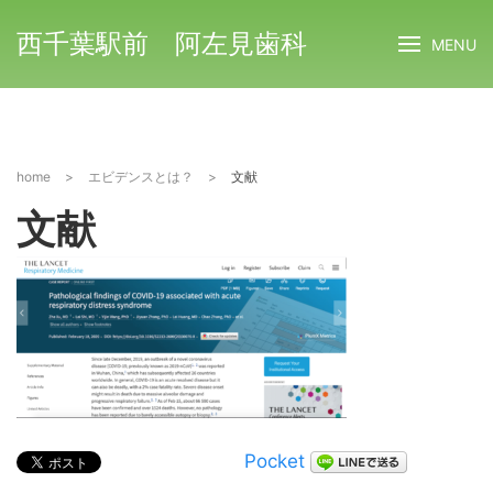
西千葉駅前 阿左見歯科
MENU
home
>
エビデンスとは？
>
文献
文献
Pocket