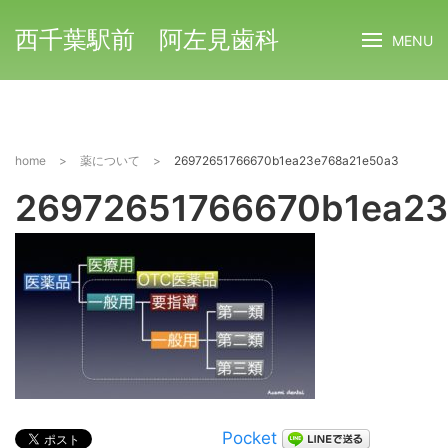
西千葉駅前 阿左見歯科
MENU
home
>
薬について
>
26972651766670b1ea23e768a21e50a3
26972651766670b1ea23
Pocket