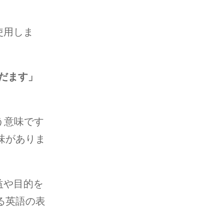
使用しま
だます」
う意味です
味がありま
益や目的を
る英語の表