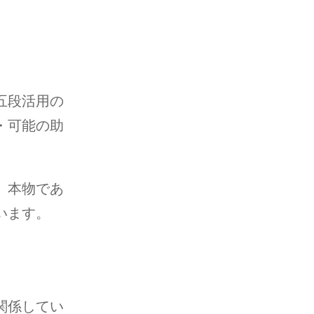
五段活用の
・可能の助
。本物であ
います。
関係してい