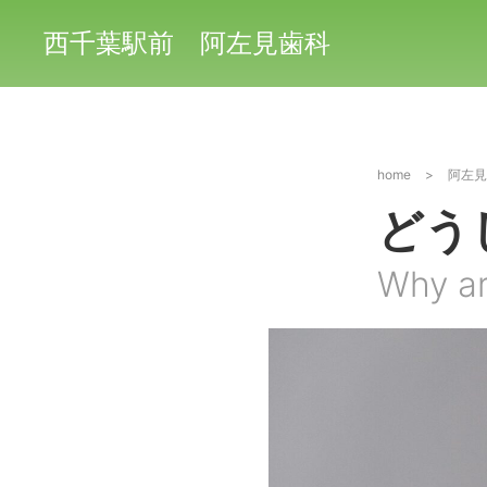
西千葉駅前 阿左見歯科
home
>
阿左見
どう
Why ar