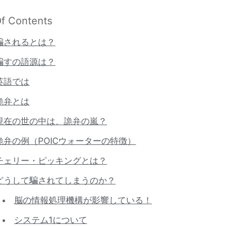
Of Contents
騙されるとは？
騙すの語源は？
英語では
詭弁とは
現在の世の中は、詭弁の嵐？
詭弁の例（POICウォーターの特徴）
チェリー・ピッキングとは？
どうして騙されてしまうのか？
脳の情報処理機構が影響している！
システム1について