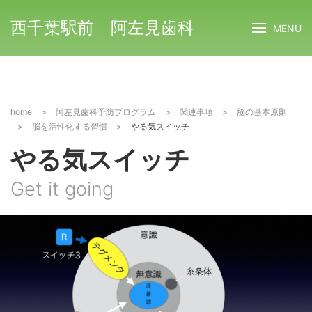
西千葉駅前 阿左見歯科
MENU
home
>
阿左見歯科予防プログラム
>
関連事項
>
脳の基本原則
>
脳を活性化する習慣
>
やる気スイッチ
やる気スイッチ
Get it going