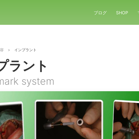
ブログ
SHOP
容
>
インプラント
プラント
mark system