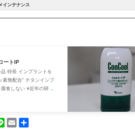
メインテナンス
コートIP
品 特長 インプラントを
ッ素無配合” チタンインプ
腐食しない ※近年の研
...
ebook
witter
Line
Email
共
有