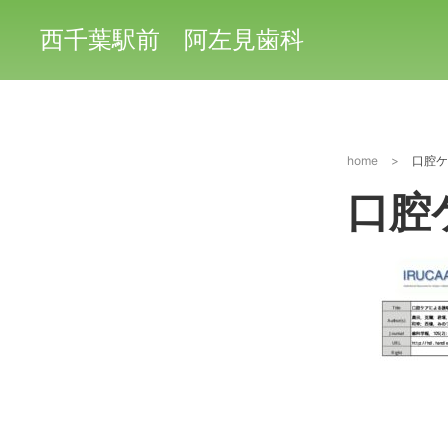
西千葉駅前 阿左見歯科
home
>
口腔ケ
口腔