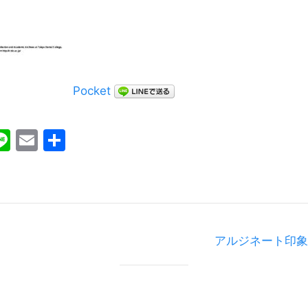
Pocket
ebook
witter
Line
Email
共
有
アルジネート印象