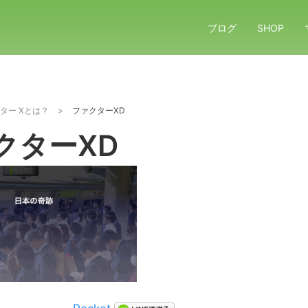
ブログ
SHOP
ター Xとは？
>
ファクターXD
クターXD