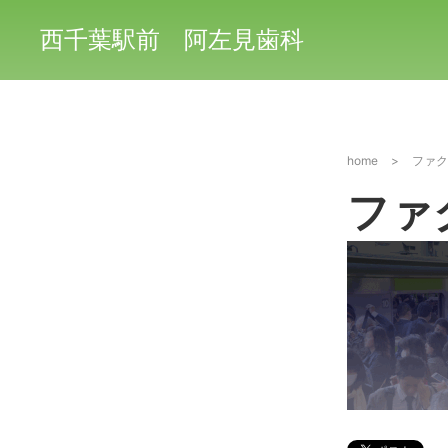
西千葉駅前 阿左見歯科
home
>
ファク
ファ