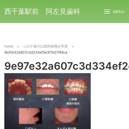
西千葉駅前 阿左見歯科
MENU
home
>
コロナ禍で口腔内状態が不良
>
9e97e32a607c3d334ef2e3f1b27f48ca
9e97e32a607c3d334ef2