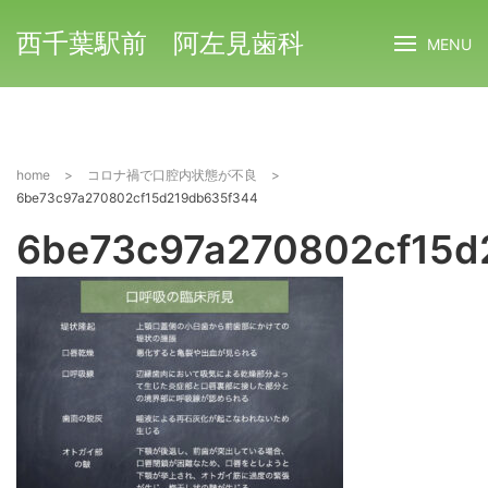
西千葉駅前 阿左見歯科
MENU
home
>
コロナ禍で口腔内状態が不良
>
6be73c97a270802cf15d219db635f344
6be73c97a270802cf15d