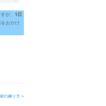
ますが、
1日
惑をおかけ
材の練り方 >