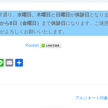
常通り、
水曜日、木曜日
と
日曜日
が
休診日
となり
から8日（金曜日）
まで
休診日
になります。ご迷
がよろしくお願いいたします。
Pocket
ebook
witter
Line
Email
共
有
アルジネート印象