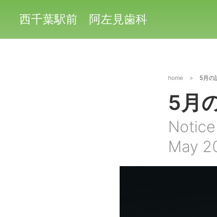
西千葉駅前 阿左見歯科
home
>
5月の
5月
Notice
May 2