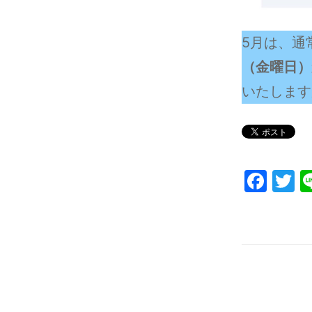
5月は、通
（金曜日）
いたします
Fac
T