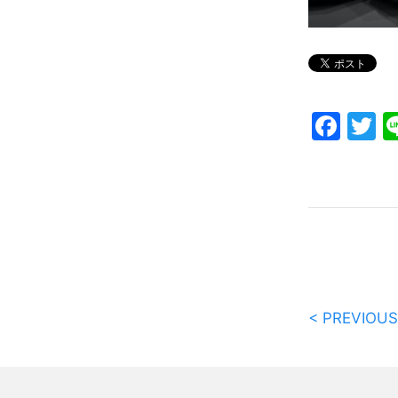
Fac
T
< PREVIOUS