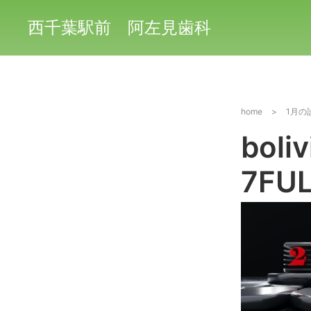
西千葉駅前 阿左見歯科
home
>
1月の
boliv
7FU