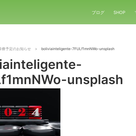
ブログ
SHOP
診療予定のお知らせ
>
boliviainteligente-7FULf1mnNWo-unsplash
iainteligente-
Lf1mnNWo-unsplash