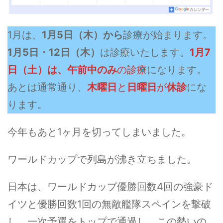
1月は、
1月5日（木）から
診療が始まります。
1月5日・12日（木）
は診療いたします。
1月7
日（土）は、午前中のみ
の診療
になります。
あとは通常通り、
木曜日
と
日曜日
が
休診
にな
ります。
今年もあと1ヶ月を切ってしまいました。
ワールドカップで列島が沸き立ちました。
日本は、ワールドカップ優勝回数4回の強豪ド
イツと優勝回数1回の無敵艦隊スペインを撃破
し、一次予選をトップで通過し、この勢いの