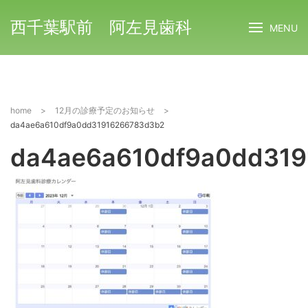
西千葉駅前 阿左見歯科
MENU
home
>
12月の診療予定のお知らせ
>
da4ae6a610df9a0dd31916266783d3b2
da4ae6a610df9a0dd31