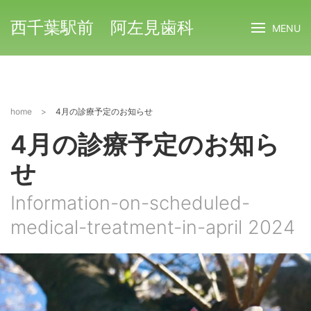
西千葉駅前 阿左見歯科
MENU
home
>
4月の診療予定のお知らせ
4月の診療予定のお知ら
せ
Information-on-scheduled-
medical-treatment-in-april 2024