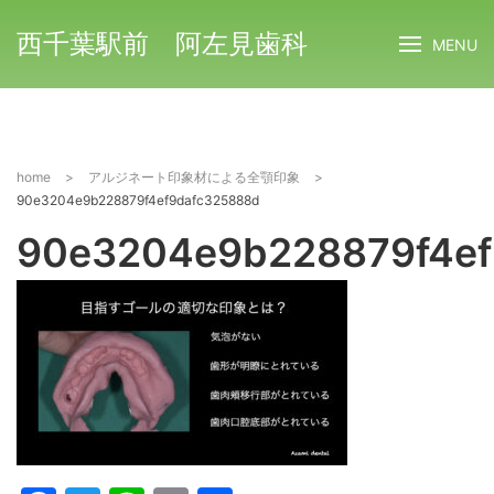
西千葉駅前 阿左見歯科
MENU
home
>
アルジネート印象材による全顎印象
>
90e3204e9b228879f4ef9dafc325888d
90e3204e9b228879f4ef