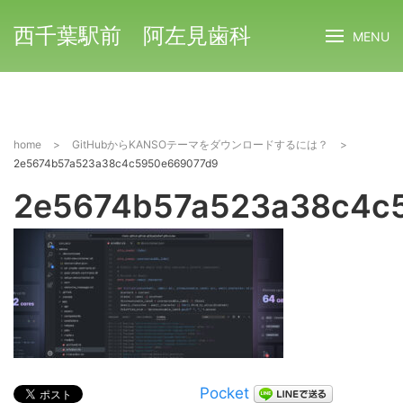
西千葉駅前 阿左見歯科
MENU
home
>
GitHubからKANSOテーマをダウンロードするには？
>
2e5674b57a523a38c4c5950e669077d9
2e5674b57a523a38c4c
Pocket