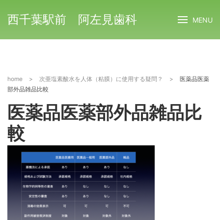
西千葉駅前 阿左見歯科
MENU
home
>
次亜塩素酸水を人体（粘膜）に使用する疑問？
>
医薬品医薬
部外品雑品比較
医薬品医薬部外品雑品比
較