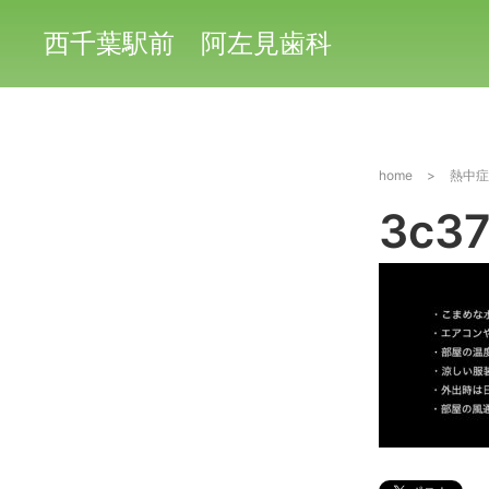
西千葉駅前 阿左見歯科
home
>
熱中症
3c37