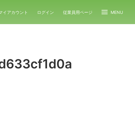
マイアカウント
ログイン
従業員用ページ
MENU
d633cf1d0a