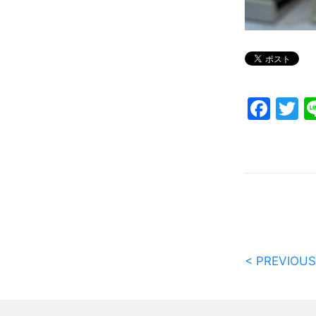
Fac
T
< PREVIOUS