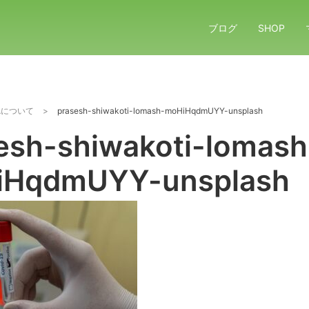
ブログ
SHOP
LAについて
>
prasesh-shiwakoti-lomash-moHiHqdmUYY-unsplash
esh-shiwakoti-lomash
iHqdmUYY-unsplash