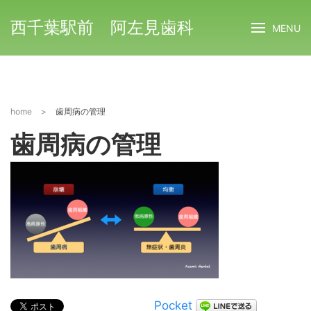
西千葉駅前 阿左見歯科
MENU
home
>
歯周病の管理
歯周病の管理
Pocket