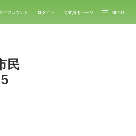
マイアカウント
ログイン
従業員用ページ
MENU
市民
5