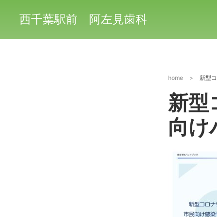
西千葉駅前 阿左見歯科
home
>
新型コ
新型
向けハ