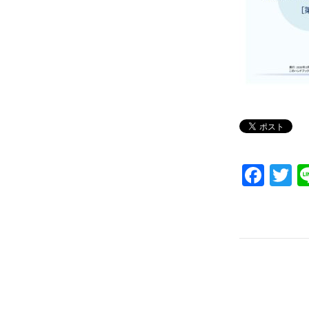
Fac
T