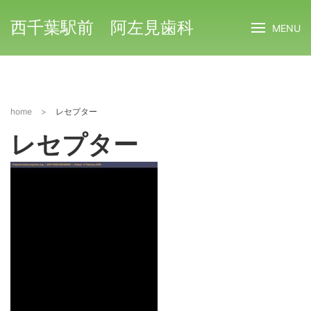
西千葉駅前 阿左見歯科
MENU
home
>
レセプター
レセプター