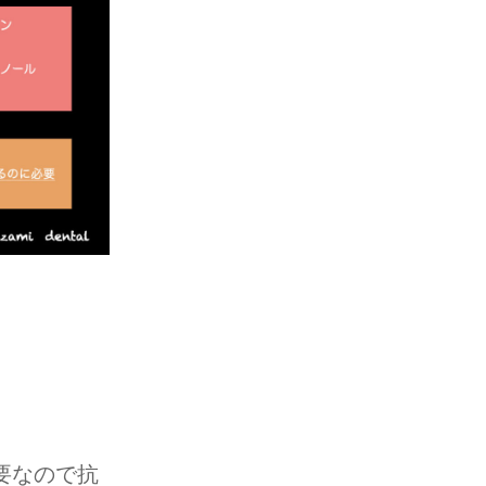
。
要なので抗