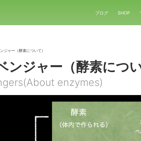
ブログ
SHOP
ンジャー（酵素について）
ベンジャー（酵素につ
ngers(About enzymes)