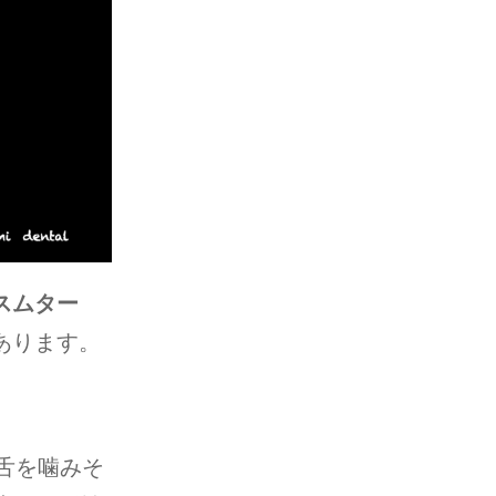
スムター
あります。
e）舌を噛みそ