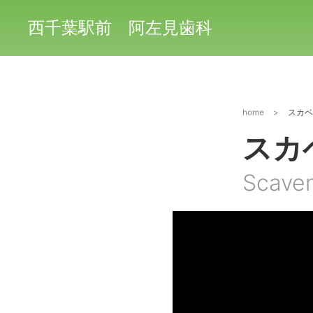
西千葉駅前 阿左見歯科
home
>
スカベ
スカ
Scave