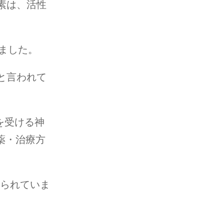
素は、活性
れました。
と言われて
を受ける神
薬・治療方
えられていま