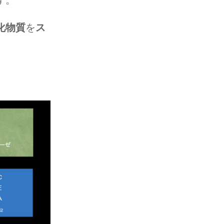
す。
化物質
を
ス